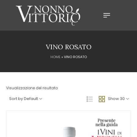
VINO ROSATO
HOME
»
VINO ROSATO
Visualizzazione del risultato
Sort by Default
Show 30