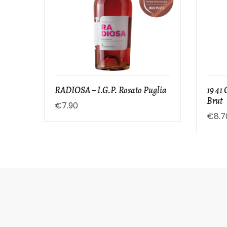
RADIOSA – I.G.P. Rosato Puglia
19 41
Brut
€
7.90
€
8.7