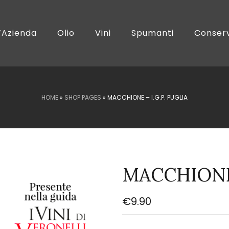
’Azienda
Olio
Vini
Spumanti
Conser
HOME
»
SHOP PAGES
»
MACCHIONE – I.G.P. PUGLIA
MACCHIONE –
€
9.90