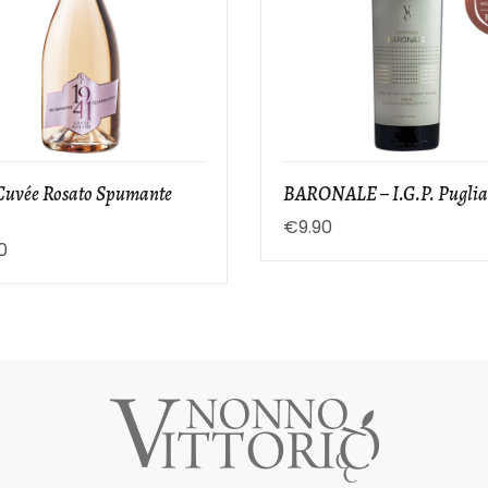
 Cuvée Rosato Spumante
BARONALE – I.G.P. Puglia
€
9.90
0